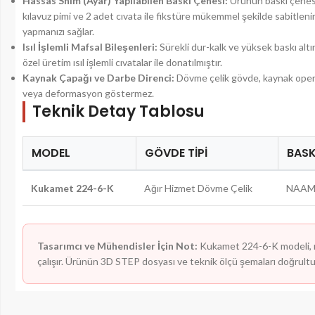
Hassas Shim (Ayar) Yapılabilen Baskı Çenesi:
Ürünün baskı çenesi
kılavuz pimi ve 2 adet cıvata ile fikstüre mükemmel şekilde sabitlenir
yapmanızı sağlar.
Isıl İşlemli Mafsal Bileşenleri:
Sürekli dur-kalk ve yüksek baskı altı
özel üretim ısıl işlemli cıvatalar ile donatılmıştır.
Kaynak Çapağı ve Darbe Direnci:
Dövme çelik gövde, kaynak operas
veya deformasyon göstermez.
Teknik Detay Tablosu
MODEL
GÖVDE TIPI
BASK
Kukamet 224-6-K
Ağır Hizmet Dövme Çelik
NAAMS
Tasarımcı ve Mühendisler İçin Not:
Kukamet 224-6-K modeli, ri
çalışır. Ürünün 3D STEP dosyası ve teknik ölçü şemaları doğrultu