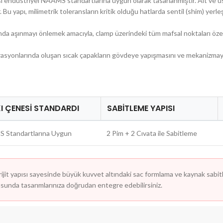
 endüstriyel NAAMS standartlarına uygun olarak tasarlanmıştır. Alt ve üst
. Bu yapı, milimetrik toleransların kritik olduğu hatlarda sentil (shim) yer
nda aşınmayı önlemek amacıyla, clamp üzerindeki tüm mafsal noktaları özel ı
yonlarında oluşan sıcak çapakların gövdeye yapışmasını ve mekanizmayı ki
I ÇENESI STANDARDI
SABITLEME YAPISI
 Standartlarına Uygun
2 Pim + 2 Cıvata ile Sabitleme
jit yapısı sayesinde büyük kuvvet altındaki sac formlama ve kaynak sabit
sunda tasarımlarınıza doğrudan entegre edebilirsiniz.