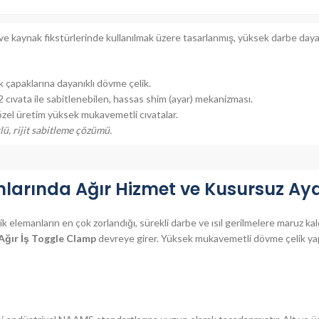
ve kaynak fikstürlerinde kullanılmak üzere tasarlanmış, yüksek darbe day
 çapaklarına dayanıklı dövme çelik.
2 cıvata ile sabitlenebilen, hassas shim (ayar) mekanizması.
 özel üretim yüksek mukavemetli cıvatalar.
ü, rijit sabitleme çözümü.
larında Ağır Hizmet ve Kusursuz Aya
ik elemanların en çok zorlandığı, sürekli darbe ve ısıl gerilmelere maruz k
ğır İş Toggle Clamp
devreye girer. Yüksek mukavemetli dövme çelik yap