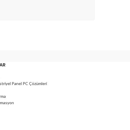
AR
a
triyel Panel PC Çözümleri
ırma
omasyon