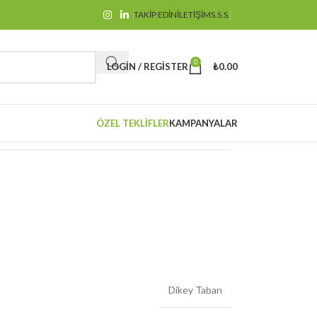
TAKIP EDIN
İLETIŞIM
S.S.S.
0
LOGIN / REGISTER
₺
0.00
ÖZEL TEKLIFLER
KAMPANYALAR
Dikey Taban