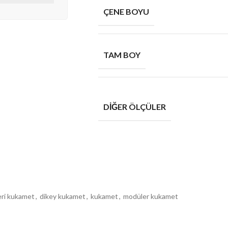
ÇENE BOYU
TAM BOY
DIĞER ÖLÇÜLER
eri kukamet
,
dikey kukamet
,
kukamet
,
modüler kukamet