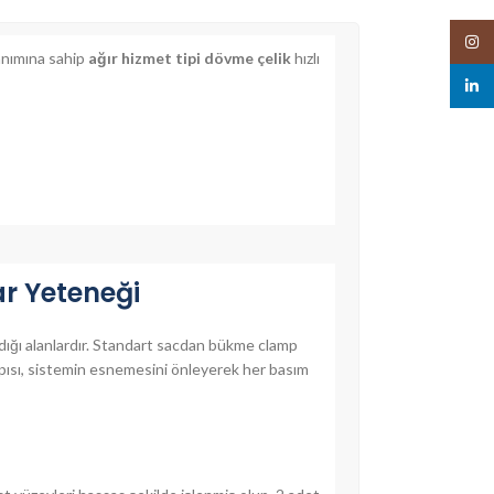
Insta
anımına sahip
ağır hizmet tipi dövme çelik
hızlı
linked
r Yeteneği
aldığı alanlardır. Standart sacdan bükme clamp
ısı, sistemin esnemesini önleyerek her basım