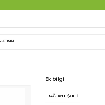
G
İLETIŞIM
amet 224-6-K
Ek bilgi
BAĞLANTI ŞEKLI