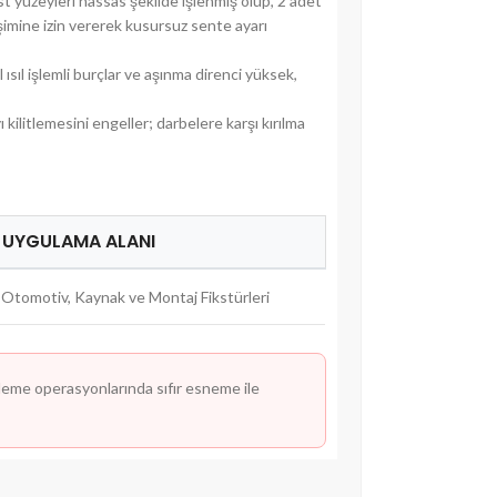
 yüzeyleri hassas şekilde işlenmiş olup, 2 adet
leşimine izin vererek kusursuz sente ayarı
sıl işlemli burçlar ve aşınma direnci yüksek,
litlemesini engeller; darbelere karşı kırılma
UYGULAMA ALANI
Otomotiv, Kaynak ve Montaj Fikstürleri
leme operasyonlarında sıfır esneme ile